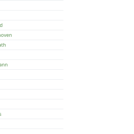
ld
hoven
ath
ann
s