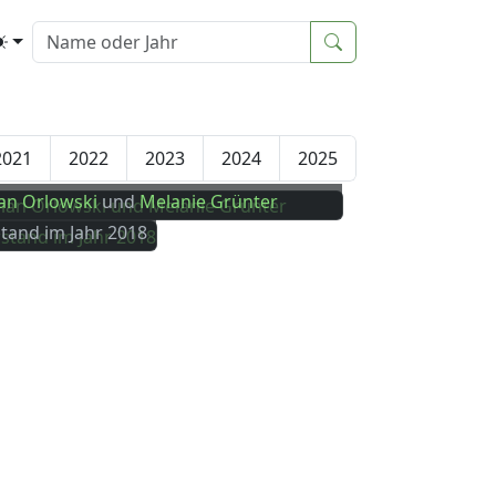
2021
2022
2023
2024
2025
an Orlowski
und
Melanie Grünter
tand im Jahr 2018