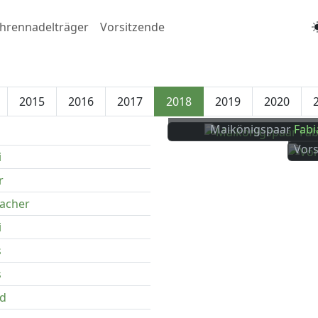
hrennadelträger
Vorsitzende
2015
2016
2017
2018
2019
2020
Maikönigspaar
Fabi
Vors
i
r
acher
i
s
s
ld