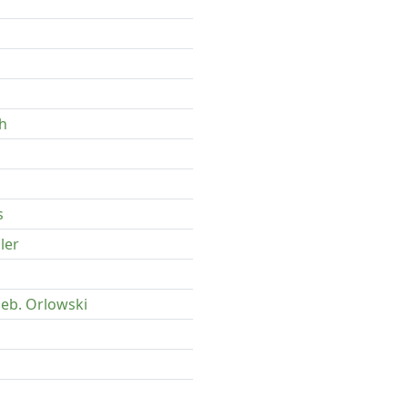
h
s
ler
eb. Orlowski