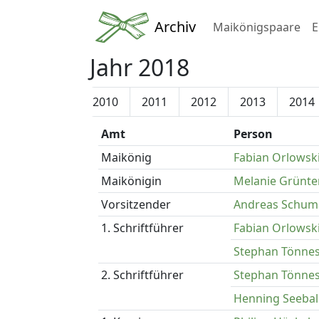
Archiv
Maikönigspaare
E
Jahr 2018
2008
2009
2010
2011
2012
2013
2014
Amt
Person
Maikönig
Fabian Orlowsk
Maikönigin
Melanie Grünte
Vorsitzender
Andreas Schum
1. Schriftführer
Fabian Orlowsk
Stephan Tönne
2. Schriftführer
Stephan Tönne
Henning Seeba