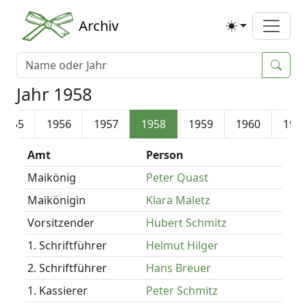
Archiv
Jahr 1958
1955
1956
1957
1958
1959
1960
196
Amt
Person
Maikönig
Peter Quast
Maikönigin
Klara Maletz
Vorsitzender
Hubert Schmitz
1. Schriftführer
Helmut Hilger
2. Schriftführer
Hans Breuer
1. Kassierer
Peter Schmitz