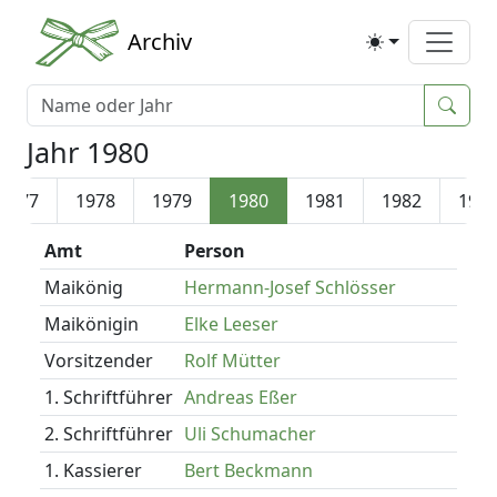
Archiv
Jahr 1980
1977
1978
1979
1980
1981
1982
198
Amt
Person
Maikönig
Hermann-Josef Schlösser
Maikönigin
Elke Leeser
Vorsitzender
Rolf Mütter
1. Schriftführer
Andreas Eßer
2. Schriftführer
Uli Schumacher
1. Kassierer
Bert Beckmann